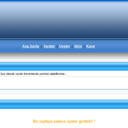
Ana Sayfa
|
Yardım
|
Üyeler
|
Giriş
|
Kayıt
e olarak sizde forumlarda yerinizi alabilirsiniz...
Bu sayfaya sadece üyeler girebilir !