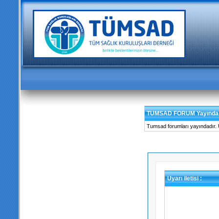
TUMSAD FORUM Yayında
Tumsad forumları yayındadır. Üy
Uyarı iletisi :