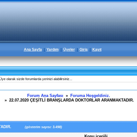
Ana Sayfa
|
Yardım
|
Üyeler
|
Giriş
|
Kayıt
e olarak sizde forumlarda yerinizi alabilirsiniz...
Forum Ana Sayfası
»
Foruma Hoşgeldiniz.
» 22.07.2020 ÇEŞİTLİ BRANŞLARDA DOKTORLAR ARANMAKTADIR.
NMAKTADIR.
(gösterim sayısı: 3.498)
Konu içeriği