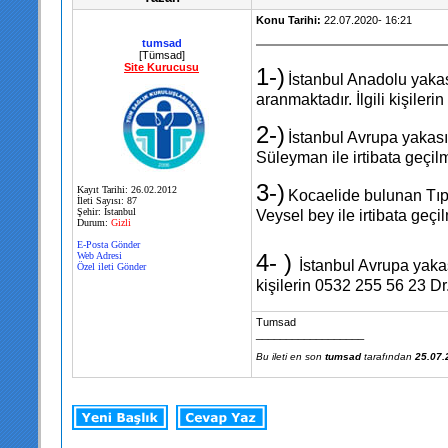
Konu Tarihi:
22.07.2020- 16:21
tumsad
[Tümsad]
Site Kurucusu
1-)
İstanbul Anadolu yaka
aranmaktadır. İlgili kişiler
2-)
İstanbul Avrupa yakası
Süleyman ile irtibata geçilm
3-)
Kayıt Tarihi: 26.02.2012
Kocaelide bulunan Tıp 
İleti Sayısı: 87
Şehir: İstanbul
Veysel bey ile irtibata geçil
Durum:
Gizli
E-Posta Gönder
4- )
Web Adresi
İstanbul Avrupa yaka
Özel ileti Gönder
kişilerin 0532 255 56 23 Dr.
Tumsad
__________________
Bu ileti en son
tumsad
tarafından
25.07.