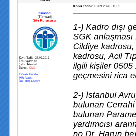
Konu Tarihi:
10.09.2020- 11:05
tumsad
[Tümsad]
Site Kurucusu
1-) Kadro dışı g
SGK anlaşması b
Cildiye kadrosu,
kadrosu, Acil Tı
Kayıt Tarihi: 26.02.2012
İleti Sayısı: 87
ilgili kişiler 050
Şehir: İstanbul
Durum:
Gizli
geçmesini rica e
E-Posta Gönder
Web Adresi
Özel ileti Gönder
2-) İstanbul Avr
bulunan Cerrahi 
bulunan Paramed
yardımcısı aranma
no Dr. Harun bey 