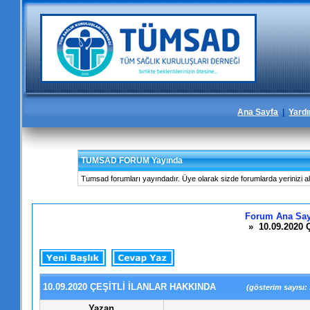
Ana Sayfa
|
Yard
TUMSAD FORUM Yayında
Tumsad forumları yayındadır. Üye olarak sizde forumlarda yerinizi alab
Forum Ana Say
» 10.09.2020
10.09.2020 ÇEŞİTLİ İLANLAR HAKKINDA
(gösterim sayısı: 
Yazan