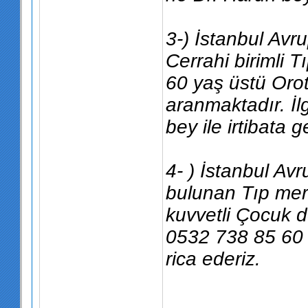
3-) İstanbul Av
Cerrahi birimli 
60 yaş üstü Orot
aranmaktadır. İlg
bey ile irtibata g
4- ) İstanbul Av
bulunan Tıp merk
kuvvetli Çocuk do
0532 738 85 60 D
rica ederiz.