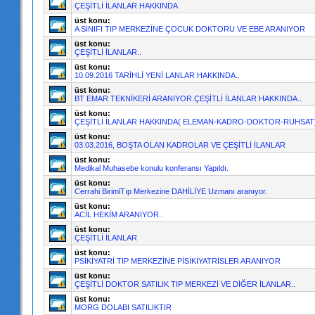
ÇEŞİTLİ İLANLAR HAKKINDA
üst konu:
A SINIFI TIP MERKEZİNE ÇOCUK DOKTORU VE EBE ARANIYOR
üst konu:
ÇEŞİTLİ İLANLAR..
üst konu:
10.09.2016 TARİHLİ YENİ LANLAR HAKKINDA..
üst konu:
BT EMAR TEKNİKERİ ARANIYOR.ÇEŞİTLİ İLANLAR HAKKINDA..
üst konu:
ÇEŞİTLİ İLANLAR HAKKINDA( ELEMAN-KADRO-DOKTOR-RUHSAT
üst konu:
03.03.2016, BOŞTA OLAN KADROLAR VE ÇEŞİTLİ İLANLAR
üst konu:
Medikal Muhasebe konulu konferansı Yapıldı.
üst konu:
Cerrahi BirimlTıp Merkezine DAHİLİYE Uzmanı aranıyor.
üst konu:
ACİL HEKİM ARANIYOR..
üst konu:
ÇEŞİTLİ İLANLAR
üst konu:
PSİKİYATRİ TIP MERKEZİNE PİSİKİYATRİSLER ARANIYOR
üst konu:
ÇEŞİTLİ DOKTOR SATILIK TIP MERKEZİ VE DİĞER İLANLAR..
üst konu:
MORG DOLABI SATILIKTIR