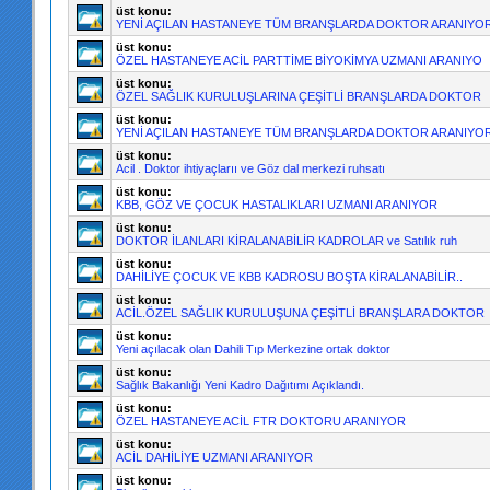
üst konu:
YENİ AÇILAN HASTANEYE TÜM BRANŞLARDA DOKTOR ARANIYO
üst konu:
ÖZEL HASTANEYE ACİL PARTTİME BİYOKİMYA UZMANI ARANIYO
üst konu:
ÖZEL SAĞLIK KURULUŞLARINA ÇEŞİTLİ BRANŞLARDA DOKTOR
üst konu:
YENİ AÇILAN HASTANEYE TÜM BRANŞLARDA DOKTOR ARANIYO
üst konu:
Acil . Doktor ihtiyaçlarıı ve Göz dal merkezi ruhsatı
üst konu:
KBB, GÖZ VE ÇOCUK HASTALIKLARI UZMANI ARANIYOR
üst konu:
DOKTOR İLANLARI KİRALANABİLİR KADROLAR ve Satılık ruh
üst konu:
DAHİLİYE ÇOCUK VE KBB KADROSU BOŞTA KİRALANABİLİR..
üst konu:
ACİL.ÖZEL SAĞLIK KURULUŞUNA ÇEŞİTLİ BRANŞLARA DOKTOR
üst konu:
Yeni açılacak olan Dahili Tıp Merkezine ortak doktor
üst konu:
Sağlık Bakanlığı Yeni Kadro Dağıtımı Açıklandı.
üst konu:
ÖZEL HASTANEYE ACİL FTR DOKTORU ARANIYOR
üst konu:
ACİL DAHİLİYE UZMANI ARANIYOR
üst konu: