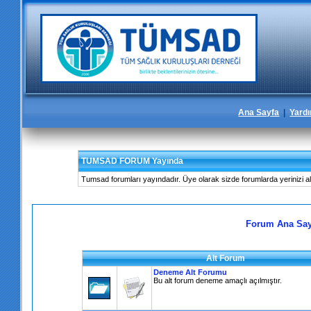
Ana Sayfa
|
Yard
TUMSAD FORUM Yayında
Tumsad forumları yayındadır. Üye olarak sizde forumlarda yerinizi alab
Forum Ana Say
Alt Forum
Deneme Alt Forumu
Bu alt forum deneme amaçlı açılmıştır.