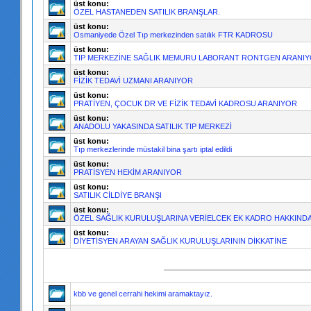
üst konu:
ÖZEL HASTANEDEN SATILIK BRANŞLAR.
üst konu:
Osmaniyede Özel Tıp merkezinden satılık FTR KADROSU
üst konu:
TIP MERKEZİNE SAĞLIK MEMURU LABORANT RONTGEN ARANI
üst konu:
FİZİK TEDAVİ UZMANI ARANIYOR
üst konu:
PRATİYEN, ÇOCUK DR VE FİZİK TEDAVİ KADROSU ARANIYOR
üst konu:
ANADOLU YAKASINDA SATILIK TIP MERKEZİ
üst konu:
Tıp merkezlerinde müstakil bina şartı iptal edildi
üst konu:
PRATİSYEN HEKİM ARANIYOR
üst konu:
SATILIK CİLDİYE BRANŞI
üst konu:
ÖZEL SAĞLIK KURULUŞLARINA VERİELCEK EK KADRO HAKKIND
üst konu:
DİYETİSYEN ARAYAN SAĞLIK KURULUŞLARININ DİKKATİNE
kbb ve genel cerrahi hekimi aramaktayız.