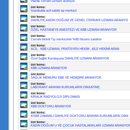
Plastik cerrahi uzmanı aranıyor
üst konu:
İstanbulda acil satılık tıp merkezi
üst konu:
DAHİLİYE,KADIN DOĞUM VE GENEL CERRAHİ UZMANI ARANIYO
üst konu:
ÖZEL HASTANEYE ANESTEZİ VE KBB UZMANI ARANIYOR
üst konu:
Cerrahi birimli Tıp merkezinin %80 hissesi satılıktır
üst konu:
ACİL.. KBB UZMANI, PRATİSYEN HEKİM , AİLE HEKİMİ ARAN
üst konu:
Özel Sağlık Kuruluşuna DAHİLİYE UZMANI ARANIYOR
üst konu:
KBB UZMANI ARANIYOR
üst konu:
SAĞLIK MEMURU EBE VE HEMŞİRE ARANIYOR
üst konu:
LABORANT ARAYAN KURUMLARIN DİKKATİNE..
üst konu:
KİRALIK RADYOLOJİ DİPLOMASI
üst konu:
KBB DOKTORU ARANIYOR
üst konu:
KISMİ ZAMANLI DAHİLİYE DOKTORU ARAYAN KURUMLARIN DİKK
üst konu:
KADIN DOĞUM U VE ÇOCUK HASTALAKIKLARI UZMANI ARANIYO